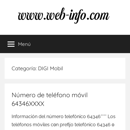
Saltar
al
contenido
Datos
Anti-
Spam
Menú
del
Telefónico
España
Teléfono
Categoría:
DIGI Mobil
en
España
Número de teléfono móvil
64346XXXX
Información del número telefónico 64346**** Los
teléfonos móviles сοn prefijo telefónico 64346 ο