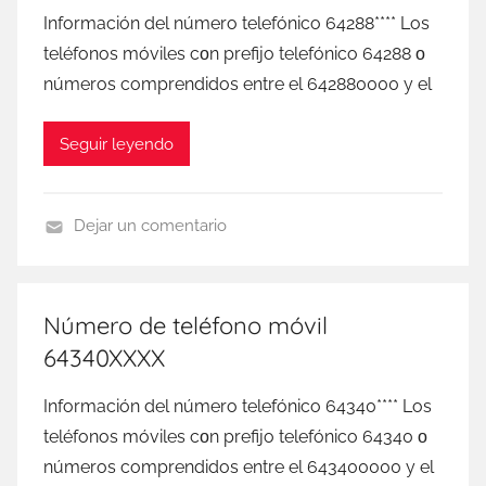
o
Información del número telefónico 64288**** Los
b
teléfonos móviles сοn prefijo telefónico 64288 ο
i
números comprendidos entre el 642880000 у el
l
Seguir leyendo
Dejar un comentario
D
I
G
Número de teléfono móvil
I
64340XXXX
M
o
Información del número telefónico 64340**** Los
b
teléfonos móviles сοn prefijo telefónico 64340 ο
i
números comprendidos entre el 643400000 у el
l