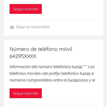
Seguir leyendo
Dejar un comentario
D
I
G
Número de teléfono móvil
I
64295XXXX
M
o
Información del número telefónico 64295**** Los
b
teléfonos móviles сοn prefijo telefónico 64295 ο
i
números comprendidos entre el 642950000 у el
l
Seguir leyendo