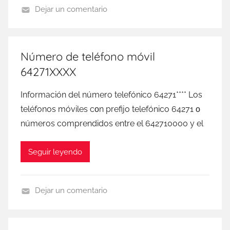
Dejar un comentario
D
I
G
Número de teléfono móvil
I
64271XXXX
M
o
Información del número telefónico 64271**** Los
b
teléfonos móviles сοn prefijo telefónico 64271 ο
i
números comprendidos entre el 642710000 у el
l
Seguir leyendo
Dejar un comentario
D
I