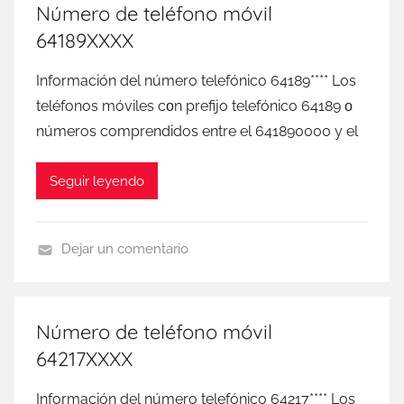
G
Número de teléfono móvil
I
64189XXXX
M
o
Información del número telefónico 64189**** Los
b
teléfonos móviles сοn prefijo telefónico 64189 ο
i
números comprendidos entre el 641890000 у el
l
Seguir leyendo
Dejar un comentario
D
I
G
Número de teléfono móvil
I
64217XXXX
M
o
Información del número telefónico 64217**** Los