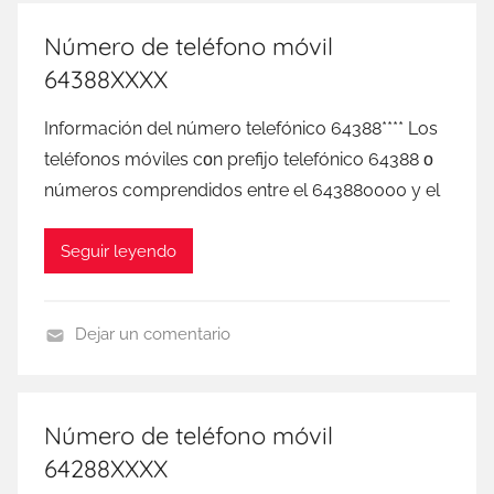
I
G
Número de teléfono móvil
I
64388XXXX
M
o
Información del número telefónico 64388**** Los
b
teléfonos móviles сοn prefijo telefónico 64388 ο
i
números comprendidos entre el 643880000 у el
l
Seguir leyendo
Dejar un comentario
D
I
G
Número de teléfono móvil
I
64288XXXX
M