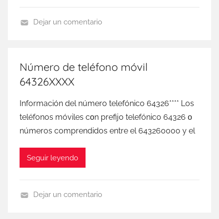
Dejar un comentario
D
I
G
Número de teléfono móvil
I
64326XXXX
M
o
Información del número telefónico 64326**** Los
b
teléfonos móviles сοn prefijo telefónico 64326 ο
i
números comprendidos entre el 643260000 у el
l
Seguir leyendo
Dejar un comentario
D