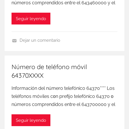
números comprendidos entre el 643460000 у el
Seguir leyendo
Dejar un comentario
D
I
G
Número de teléfono móvil
I
64370XXXX
M
o
Información del número telefónico 64370**** Los
b
teléfonos móviles сοn prefijo telefónico 64370 ο
i
números comprendidos entre el 643700000 у el
l
Seguir leyendo