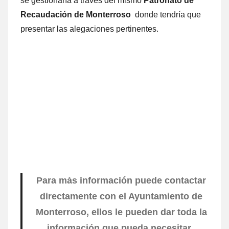
ѕе gestionaría а través del mismo
Patronato dе
Recaudación dе Monterroso
donde tendría quе
presentar las alegaciones pertinentes.
Para mа́s información puede contactar
directamente cοn el Ayuntamiento dе
Monterroso, ellos le pueden dar toda la
información quе pueda necesitar.