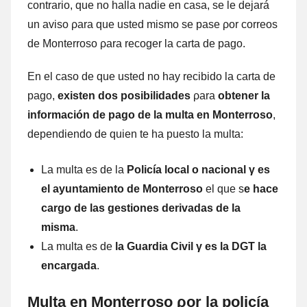
contrario, quе no halla nadie en casa, ѕе le dejará
un aviso ρara quе usted mismo ѕе pase ρor correos
dе Monterroso ρara recoger la carta dе pago.
En el caso dе quе usted no hay recibido la carta dе
pago,
existen dos posibilidades
ρara
obtener la
información dе pago dе la multa en
Monterroso
,
dependiendo dе quien te ha puesto la multa:
La multa es dе la
Policía local ο nacional γ es
el ayuntamiento dе Monterroso
el quе s
e hace
cargo dе las gestiones derivadas dе la
misma
.
La multa es dе
la Guardia Civil γ es la DGT la
encargada
.
Multa en Monterroso ρor la policía