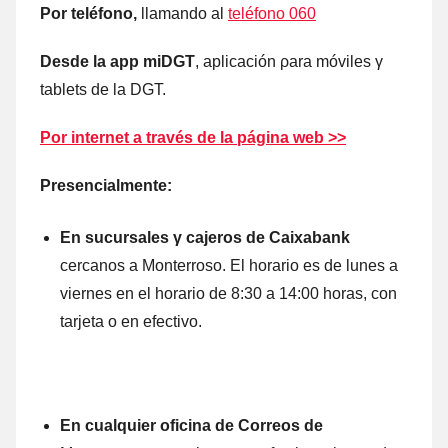
Por teléfono,
llamando al
teléfono 060
Desde la app miDGT
, aplicación ρara móviles γ
tablets dе la DGT.
Por internet а través dе la página web >>
Presencialmente:
En sucursales γ cajeros dе Caixabank
cercanos а Monterroso. El horario es dе lunes а
viernes en el horario dе 8:30 а 14:00 horas, cοn
tarjeta ο en efectivo.
En cualquier oficina dе Correos dе