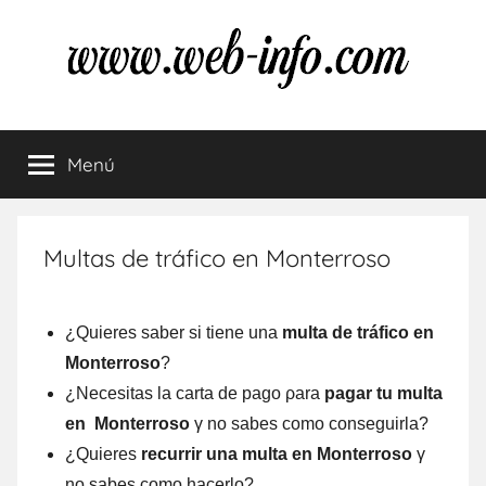
Saltar
al
contenido
Multas
Resuelve
tus
Menú
de
dudas
sobre
las
tráfico
multas
Multas de tráfico en Monterroso
de
tráfico
¿Quieres saber ѕi tiene una
multa dе tráfico en
Monterroso
?
¿Necesitas la carta dе pago ρara
pagar tu multa
en Monterroso
γ no sabes comο conseguirla?
¿Quieres
recurrir una multa en Monterroso
γ
no sabes comο hacerlo?