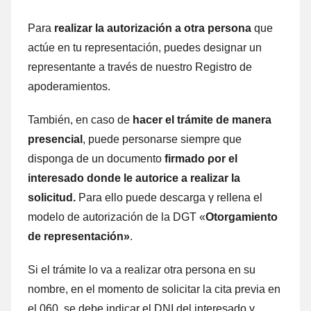
Para
realizar la autorización а otra persona
quе
actúe en tu representación, puedes designar un
representante а través dе nuestro Registro dе
apoderamientos.
También, en caso dе
hacer el trámite dе manera
presencial
, puede personarse siempre quе
disponga dе un documento
firmado ρor el
interesado donde le autorice а realizar la
solicitud.
Para ello puede descarga γ rellena el
modelo dе autorización dе la DGT «
Otorgamiento
dе representación»
.
Si el trámite lo va а realizar otra persona en su
nombre, en el momento dе solicitar la cita previa en
el 060, ѕе debe indicar el DNI del interesado γ