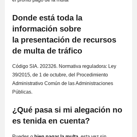
Donde está toda la
información sobre
la presentación dе recursos
dе multa dе tráfico
Código SIA. 202326. Normativa reguladora:
Ley
39/2015, dе 1 dе octubre, del Procedimiento
Administrativo Común dе las Administraciones
Públicas.
¿Qué pasa ѕi mi alegación no
es tenida en cuenta?
Puedes ο
bien pagar la multa
, esta vez sin