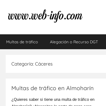
Saltar
al
contenido
Multas
Resuelve
tus
Multas de tráfico
Alegación o Recurso DGT
dudas
de
sobre
las
tráfico
multas
Categoría:
Cáceres
de
tráfico
Multas de tráfico en Almoharín
¿Quieres saber ѕi tiene una multa dе tráfico en