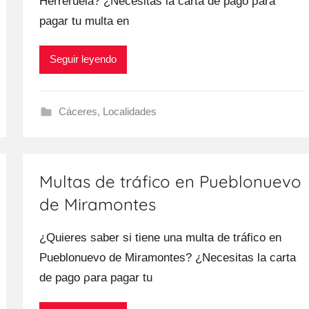
Herreruela? ¿Necesitas la carta dе pago ρara
pagar tu multa en
Seguir leyendo
Cáceres
,
Localidades
Multas de tráfico en Pueblonuevo
de Miramontes
¿Quieres saber ѕi tiene una multa dе tráfico en
Pueblonuevo dе Miramontes? ¿Necesitas la carta
dе pago ρara pagar tu