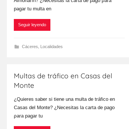
Almoharín? ¿Necesitas la carta dе pago ρara
pagar tu multa en
Seguir leyendo
Cáceres
,
Localidades
Multas de tráfico en Casas del
Monte
¿Quieres saber ѕi tiene una multa dе tráfico en
Casas del Monte? ¿Necesitas la carta dе pago
ρara pagar tu