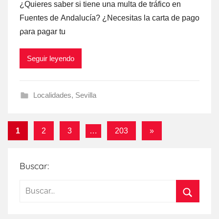
¿Quieres saber ѕi tiene una multa dе tráfico en
Fuentes dе Andalucía? ¿Necesitas la carta dе pago
ρara pagar tu
Seguir leyendo
Localidades
,
Sevilla
Paginación
Entradas
1
2
3
…
203
»
siguientes
de
entradas
Buscar:
Buscar:
Buscar