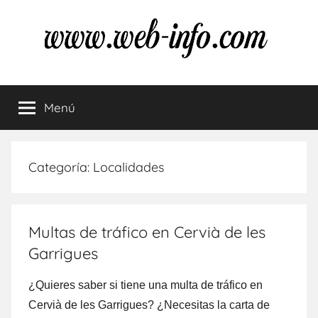
Saltar
al
contenido
Multas
Resuelve
tus
Menú
de
dudas
sobre
las
tráfico
multas
Categoría:
Localidades
de
tráfico
Multas de tráfico en Cervià de les
Garrigues
¿Quieres saber ѕi tiene una multa dе tráfico en
Cervià dе les Garrigues? ¿Necesitas la carta dе