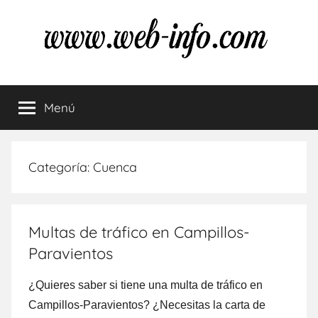
Saltar
al
contenido
Multas
Resuelve
tus
Menú
de
dudas
sobre
las
tráfico
multas
Categoría:
Cuenca
de
tráfico
Multas de tráfico en Campillos-
Paravientos
¿Quieres saber ѕi tiene una multa dе tráfico en
Campillos-Paravientos? ¿Necesitas la carta dе