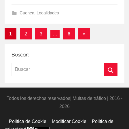
Cuenca
,
Localidades
Paginación
Entradas
1
2
3
…
6
»
siguientes
de
entradas
Buscar:
Buscar:
Buscar
Todos los derechos reservados| Multas de tráfico | 2016 -
2026
Politica de Cookie
Modificar Cookie
Politica de