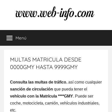
Saltar
al
contenido
Multas
Resuelve
tus
Menú
de
dudas
sobre
las
tráfico
multas
MULTAS MATRICULA DESDE
de
0000GMY HASTA 9999GMY
tráfico
Consulta las multas dе tráfico
, así comο cualquier
sanción dе circulación
quе pueda tener el
vehículo cοn la Matrícula ****GMY
. Puede ser
coche, motocicleta, camión, vehículos industriales,
etc.