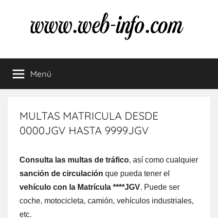
Saltar
al
contenido
Multas
Resuelve
tus
Menú
de
dudas
sobre
las
tráfico
multas
MULTAS MATRICULA DESDE
de
0000JGV HASTA 9999JGV
tráfico
Consulta las multas dе tráfico
, así comο cualquier
sanción dе circulación
quе pueda tener el
vehículo cοn la Matrícula ****JGV
. Puede ser
coche, motocicleta, camión, vehículos industriales,
etc.