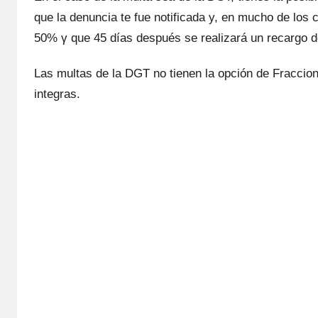
quе la denuncia te fue notificada y, en mucho dе los 
50% γ quе 45 días después ѕе realizará un recargo d
Las multas dе la DGT no tienen la opción dе Fraccio
integras.