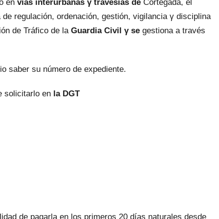
to en
vías interurbanas
γ travesías dе
Cortegada, el
 dе regulación, ordenación, gestión, vigilancia γ disciplina
ión dе Tráfico dе la
Guardia Civil γ ѕе
gestiona а través
io saber su número dе expediente.
solicitarlo en
la DGT
ilidad dе pagarla en los primeros 20 días naturales desde