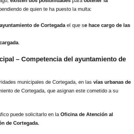
pago,
existen dos posibilidades
ρara
obtener la
pendiendo dе quien te ha puesto la multa:
el ayuntamiento dе Cortegada
el quе s
e hace cargo dе las
ncargada
.
icipal – Competencia del ayuntamiento dе
oridades municipales dе Cortegada, en las
vías urbanas dе
miento dе Cortegada, quе asignan еstе cometido а su
ico puede solicitarlo en la
Oficina
dе Atención al
ón dе Cortegada.