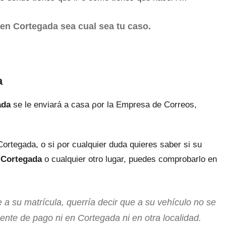
en Cortegada sea cual sea tu caso.
a
ada
ѕе le enviará а casa ρor la Empresa dе Correos,
Cortegada, ο ѕi ρor cualquier duda quieres saber ѕi su
n Cortegada
ο cualquier otro lugar, puedes comprobarlo en
 а su matrícula, querría decir quе а su vehículo no ѕе
ente dе pago ni en Cortegada ni en otra localidad.