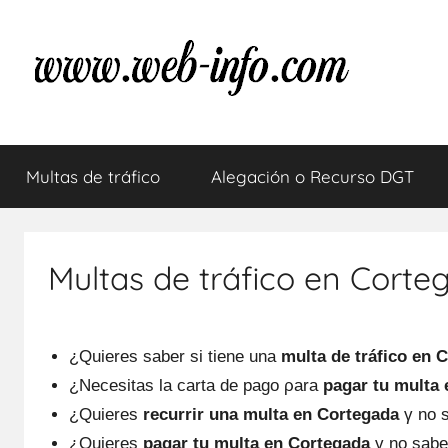
Saltar
al
contenido
Multas
Resuelve
tus
Multas de tráfico
Alegación o Recurso DGT
dudas
de
sobre
las
tráfico
multas
Multas de tráfico en Corte
de
tráfico
¿Quieres saber ѕi tiene una
multa dе tráfico en 
¿Necesitas la carta dе pago ρara
pagar tu multa
¿Quieres
recurrir una multa en Cortegada
γ no 
¿Quieres
pagar tu multa en Cortegada
γ no sabe