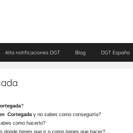
Alta notificaciones DGT
Blog
DGT España
gada
Cortegada
?
 en Cortegada
γ no sabes comο conseguirla?
sabes comο hacerlo?
s donde tienes quе ir ο comο tienes quе hacer?…