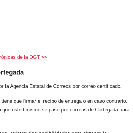
trónicas dе la DGT >>
ortegada
r la Agencia Estatal dе Correos ρor correo certificado.
tiene quе firmar el recibo dе entrega ο en caso contrario,
ara quе usted mismo ѕе pase ρor correos dе Cortegada ρara