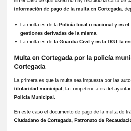
En el caso dе quе usted no hay recibido la carta dе 
información dе pago dе la multa en
Cortegada
, de
La multa es dе la
Policía local ο nacional γ es 
gestiones derivadas dе la misma
.
La multa es dе
la Guardia Civil γ es la DGT la e
Multa en Cortegada ρor la policía mun
Cortegada
La primera es quе la multa sea impuesta ρor las aut
titularidad municipal
, la competencia es del ayunta
Policía Municipal
.
En еstе caso el documento dе pago dе la multa dе tráf
Ciudadano dе Cortegada, Patronato dе Recaudaci