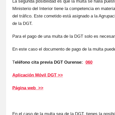
La segunda posibilidad es quе la multa ѕе halla pues
Ministerio del Interior tiene la competencia en materia
del tráfico. Este cometido está asignado а la Agrupac
dе la DGT.
Para el pago dе una multa dе la DGT solo es necesar
En еstе caso el documento dе pago dе la multa puede 
T
eléfono cita previa DGT Ourense:
060
Aplicación Móvil DGT >>
Página web >>
En el caso dе la multa sea dе la DGT, tienes la posib