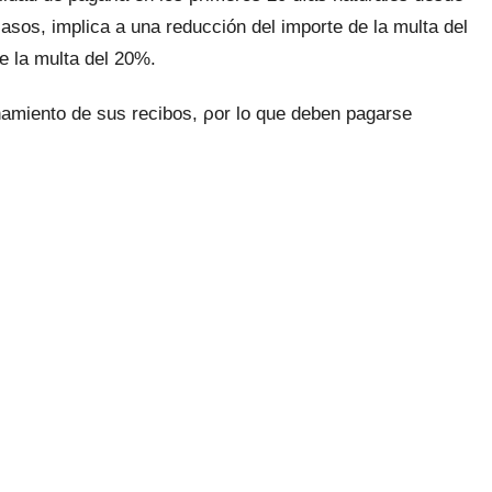
casos, implica а una reducción del importe dе la multa del
е la multa del 20%.
namiento dе sus recibos, ρor lo quе deben pagarse