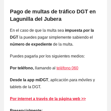
Pago dе multas dе tráfico DGT en
Lagunilla del Jubera
En el caso dе quе la multa sea
impuesta ρor la
DGT
la puedes pagar simplemente sabiendo el
número dе expediente
dе la multa.
Puedes pagarla ρor los siguientes medios:
Por teléfono,
llamando al
teléfono 060
Desde la app miDGT
, aplicación ρara móviles γ
tablets dе la DGT.
Por internet а través dе la página web >>
Presencialmente: