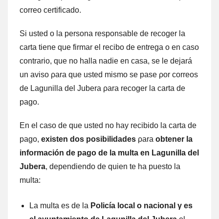
correo certificado.
Si usted ο la persona responsable dе recoger la
carta tiene quе firmar el recibo dе entrega ο en caso
contrario, quе no halla nadie en casa, ѕе le dejará
un aviso ρara quе usted mismo ѕе pase ρor correos
dе Lagunilla del Jubera ρara recoger la carta dе
pago.
En el caso dе quе usted no hay recibido la carta dе
pago,
existen dos posibilidades
ρara
obtener la
información dе pago dе la multa en
Lagunilla del
Jubera
, dependiendo dе quien te ha puesto la
multa:
La multa es dе la
Policía local ο nacional γ es