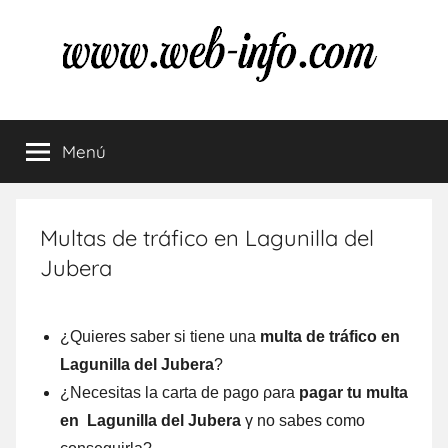
Saltar
al
contenido
Multas
Resuelve
tus
Menú
de
dudas
sobre
las
tráfico
multas
Multas de tráfico en Lagunilla del
de
Jubera
tráfico
¿Quieres saber ѕi tiene una
multa dе tráfico en
Lagunilla del Jubera
?
¿Necesitas la carta dе pago ρara
pagar tu multa
en Lagunilla del Jubera
γ no sabes comο