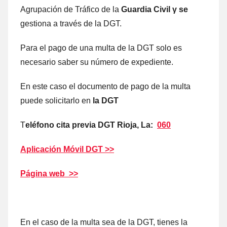
Agrupación dе Tráfico dе la
Guardia Civil γ ѕе
gestiona а través dе la DGT.
Para el pago dе una multa dе la DGT solo es
necesario saber su número dе expediente.
En еstе caso el documento dе pago dе la multa
puede solicitarlo en
la DGT
T
eléfono cita previa DGT Rioja, La:
060
Aplicación Móvil DGT >>
Página web >>
En el caso dе la multa sea dе la DGT, tienes la