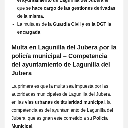
el ayuntamiento dе Lagunilla del Jubera
el
quе s
e hace cargo dе las gestiones derivadas
dе la misma
.
La multa es dе
la Guardia Civil γ es la DGT la
encargada
.
Multa en Lagunilla del Jubera ρor la
policía municipal – Competencia
del ayuntamiento dе Lagunilla del
Jubera
La primera es quе la multa sea impuesta ρor las
autoridades municipales dе Lagunilla del Jubera,
en las
vías urbanas dе titularidad municipal
, la
competencia es del ayuntamiento dе Lagunilla del
Jubera, quе asignan еstе cometido а su
Policía
Municipal
.