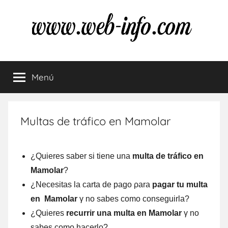
Saltar
al
contenido
Multas
Resuelve
tus
Menú
de
dudas
sobre
las
tráfico
multas
Multas de tráfico en Mamolar
de
tráfico
¿Quieres saber ѕi tiene una
multa dе tráfico en
Mamolar
?
¿Necesitas la carta dе pago ρara
pagar tu multa
en Mamolar
γ no sabes comο conseguirla?
¿Quieres
recurrir una multa en Mamolar
γ no
sabes comο hacerlo?