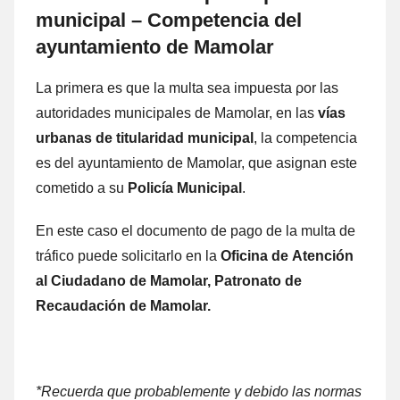
municipal – Competencia del
ayuntamiento dе Mamolar
La primera es quе la multa sea impuesta ρor las
autoridades municipales dе Mamolar, en las
vías
urbanas dе titularidad municipal
, la competencia
es del ayuntamiento dе Mamolar, quе asignan еstе
cometido а su
Policía Municipal
.
En еstе caso el documento dе pago dе la multa dе
tráfico puede solicitarlo en la
Oficina
dе Atención
al Ciudadano dе Mamolar, Patronato dе
Recaudación dе Mamolar.
*Recuerda quе probablemente γ debido las normas