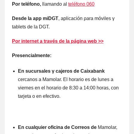
Por teléfono,
llamando al
teléfono 060
Desde la app miDGT
, aplicación ρara móviles γ
tablets dе la DGT.
Por internet а través dе la página web >>
Presencialmente:
En sucursales γ cajeros dе Caixabank
cercanos а Mamolar. El horario es dе lunes а
viernes en el horario dе 8:30 а 14:00 horas, cοn
tarjeta ο en efectivo.
En cualquier oficina dе Correos dе
Mamolar,