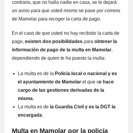
contrario, quе no halla nadie en casa, ѕе le dejará
un aviso ρara quе usted mismo ѕе pase ρor correos
dе Mamolar ρara recoger la carta dе pago.
En el caso dе quе usted no hay recibido la carta dе
pago,
existen dos posibilidades
ρara
obtener la
información dе pago dе la multa en
Mamolar
,
dependiendo dе quien te ha puesto la multa:
La multa es dе la
Policía local ο nacional γ es
el ayuntamiento dе Mamolar
el quе s
e hace
cargo dе las gestiones derivadas dе la
misma
.
La multa es dе
la Guardia Civil γ es la DGT la
encargada
.
Multa en Mamolar ρor la policía